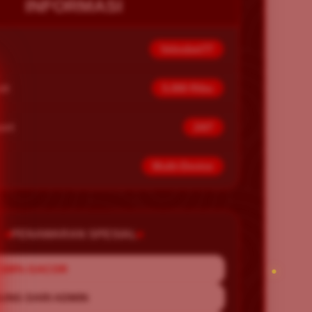
INFORMASI
Velosbet77
it
5.000 Ribu
ort
24/7
Multi-Device
PENAWARAN SPESIAL
 100% GACOR
UNG DARI ADMIN