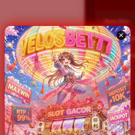
Nama Situs
Minimal Depos
Layanan Supp
Platform
+4 lebih
banyak
AKUN HOKI
TIPS LANGS