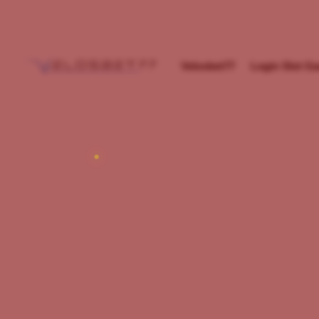
Skip
to
content
Velosbet77
Login Slot G