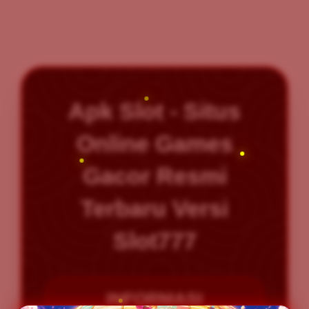
Apk Slot - Situs
Online Games
Gacor Resmi
Terbaru Versi
Slot777
INFORMASI