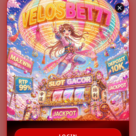
Nama Situs
Velosbet77
Minimal Deposit
5.000 Ribu
Layanan Support
24/7
Platform
Multi-Device
PENAWARAN SPESIAL
AKUN HOKI 100% GACOR
TIPS LANGSUNG DARI ADMIN
BEBAS WITHDRAW