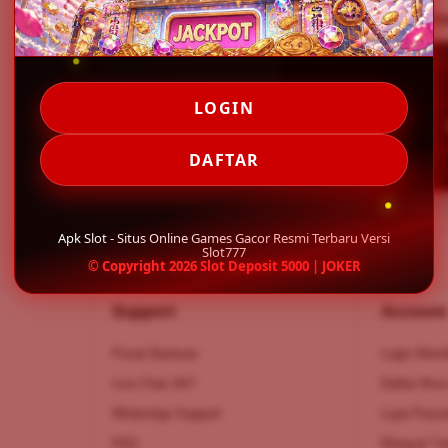
BEBAS WIT
LOGIN
DAFTAR
Apk Slot - Situs Online Games Gacor Resmi Terbaru Versi
Slot777
© Copyright 2026 Slot Deposit 5000 | JOKER
Support
Account
Pusat Bantuan
Login Mem
Live Chat 24/7
Daftar Aku
WhatsApp Support
Lupa Pass
FAQ
Riwayat Tr